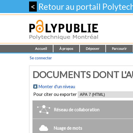
<
Retour au portail Polyte
Accueil
À propos
Déposer
Parcourir
Se connecter
DOCUMENTS DONT L'AUT
Monter d'un niveau
Pour citer ou exporter
Réseau de collaboration
Nuage de mots