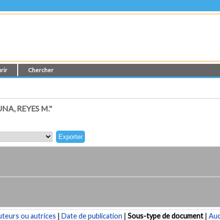
rir
Chercher
A, REYES M."
teurs ou autrices
|
Date de publication
|
Sous-type de document
|
Au