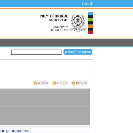
English
ATOM
RSS 1.0
RSS 2.0
cun groupement