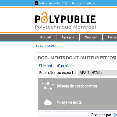
<
Retour au portail Polytechnique Montréal
Accueil
À propos
Déposer
Parcou
Se connecter
DOCUMENTS DONT L'AUTEUR EST "OSUN
Monter d'un niveau
Pour citer ou exporter
Réseau de collaboration
Nuage de mots
Grouper par:
Au