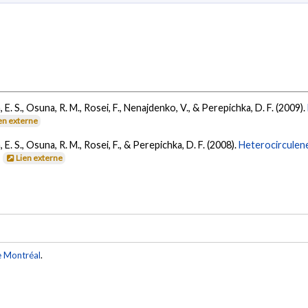
, E. S., Osuna, R. M., Rosei, F., Nenajdenko, V., & Perepichka, D. F. (2009).
en externe
, E. S., Osuna, R. M., Rosei, F., & Perepichka, D. F. (2008).
Heterocirculene
.
Lien externe
e Montréal
.