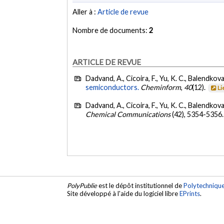
Aller à :
Article de revue
Nombre de documents:
2
ARTICLE DE REVUE
Dadvand, A., Cicoira, F., Yu, K. C., Balendkova
semiconductors.
Cheminform
,
40
(12).
Li
Dadvand, A., Cicoira, F., Yu, K. C., Balendkova
Chemical Communications
(42), 5354-5356
PolyPublie
est le dépôt institutionnel de
Polytechniqu
Site développé à l'aide du logiciel libre
EPrints
.