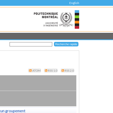
English
ATOM
RSS 1.0
RSS 2.0
cun groupement