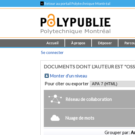
<
Retour au portail Polytechnique Montréal
Accueil
À propos
Déposer
Parcou
Se connecter
DOCUMENTS DONT L'AUTEUR EST "OSS
Monter d'un niveau
Pour citer ou exporter
Réseau de collaboration
Nuage de mots
Grouper par:
Au