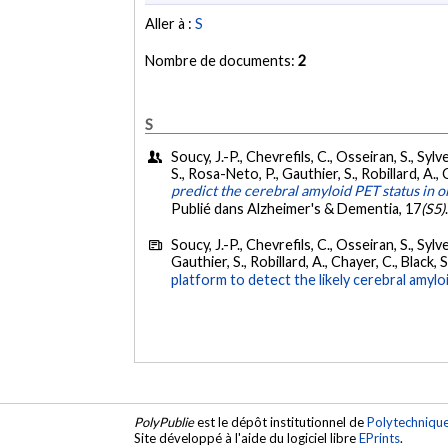
Aller à :
S
Nombre de documents:
2
S
Soucy, J.-P., Chevrefils, C., Osseiran, S., Sylv
S., Rosa-Neto, P., Gauthier, S., Robillard, A., Ch
predict the cerebral amyloid PET status in o
Publié dans Alzheimer's & Dementia, 17
(S5)
Soucy, J.-P., Chevrefils, C., Osseiran, S., Sylv
Gauthier, S., Robillard, A., Chayer, C., Black, S
platform to detect the likely cerebral amyl
PolyPublie
est le dépôt institutionnel de
Polytechniqu
Site développé à l'aide du logiciel libre
EPrints
.