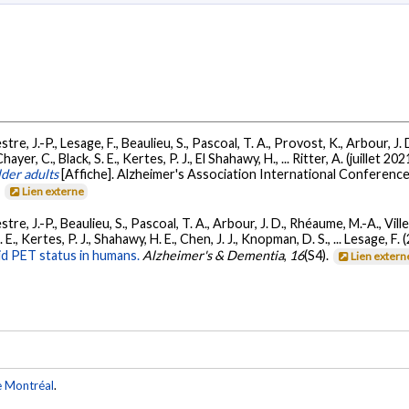
estre, J.-P., Lesage, F., Beaulieu, S., Pascoal, T. A., Provost, K., Arbour, 
ayer, C., Black, S. E., Kertes, P. J., El Shahawy, H., ... Ritter, A. (juillet 202
lder adults
[Affiche]. Alzheimer's Association International Conferenc
.
Lien externe
estre, J.-P., Beaulieu, S., Pascoal, T. A., Arbour, J. D., Rhéaume, M.-A., Vil
. E., Kertes, P. J., Shahawy, H. E., Chen, J. J., Knopman, D. S., ... Lesage, F.
oid PET status in humans.
Alzheimer's & Dementia
,
16
(S4).
Lien extern
e Montréal
.