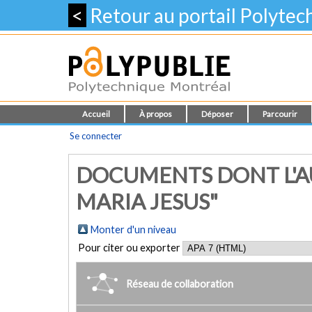
<
Retour au portail Polyte
Accueil
À propos
Déposer
Parcourir
Se connecter
DOCUMENTS DONT L'AU
MARIA JESUS"
Monter d'un niveau
Pour citer ou exporter
Réseau de collaboration