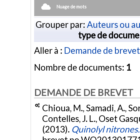
Nuage de mots
Grouper par:
Auteurs ou au
type de docume
Aller à :
Demande de brevet
Nombre de documents:
1
DEMANDE DE BREVET
Chioua, M., Samadi, A., So
Contelles, J. L., Oset Gasq
(2013).
Quinolyl nitrones.
brevet no WO201301771