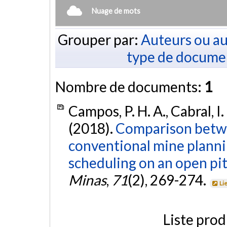
Nuage de mots
Grouper par:
Auteurs ou au
type de docume
Nombre de documents:
1
Campos, P. H. A., Cabral, I. 
(2018).
Comparison betwe
conventional mine plannin
scheduling on an open pit
Minas
,
71
(2), 269-274.
Li
Liste prod