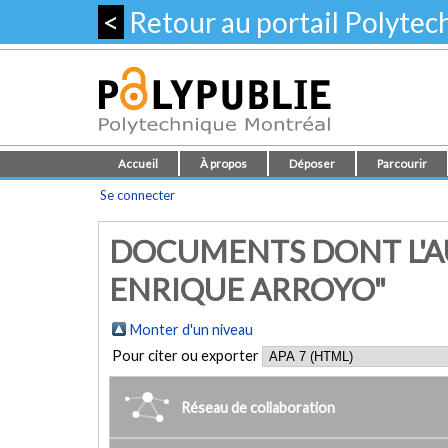
<
Retour au portail Polyte
Accueil
À propos
Déposer
Parcourir
Se connecter
DOCUMENTS DONT L'AU
ENRIQUE ARROYO"
Monter d'un niveau
Pour citer ou exporter
Réseau de collaboration