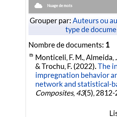
Nuage de mots
Grouper par:
Auteurs ou au
type de docume
Nombre de documents:
1
Monticeli, F. M., Almeida, J
& Trochu, F. (2022).
The in
impregnation behavior and
network and statistical-b
Composites
,
43
(5), 2812
Li