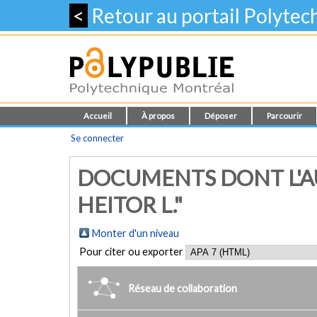
<
Retour au portail Polyte
Accueil
À propos
Déposer
Parcourir
Se connecter
DOCUMENTS DONT L'A
HEITOR L."
Monter d'un niveau
Pour citer ou exporter
Réseau de collaboration