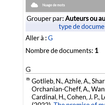
Nuage de mots
Grouper par:
Auteurs ou au
type de docume
Aller à :
G
Nombre de documents:
1
G
Gotlieb, N., Azhie, A., Sharm
Orchanian-Cheff, A., Wang,
Cardinal, H., Cohen, J. P., 
(2022).
The promise of ma