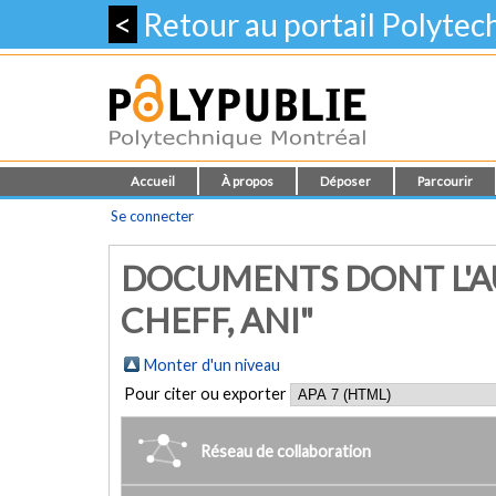
<
Retour au portail Polyte
Accueil
À propos
Déposer
Parcourir
Se connecter
DOCUMENTS DONT L'A
CHEFF, ANI"
Monter d'un niveau
Pour citer ou exporter
Réseau de collaboration