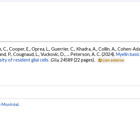
 C., Cooper, E., Oprea, L., Guerrier, C., Khadra, A., Collin, A., Cohen-Adad
rand, P., Cougnaud, L., Vuckovic, D., ... Peterson, A. C. (2024).
Myelin basi
ty of resident glial cells.
Glia
, 24589 (22 pages).
Lien externe
e Montréal
.