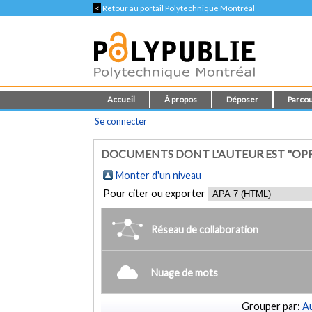
<
Retour au portail Polytechnique Montréal
Accueil
À propos
Déposer
Parcou
Se connecter
DOCUMENTS DONT L'AUTEUR EST "OP
Monter d'un niveau
Pour citer ou exporter
Réseau de collaboration
Nuage de mots
Grouper par:
Au