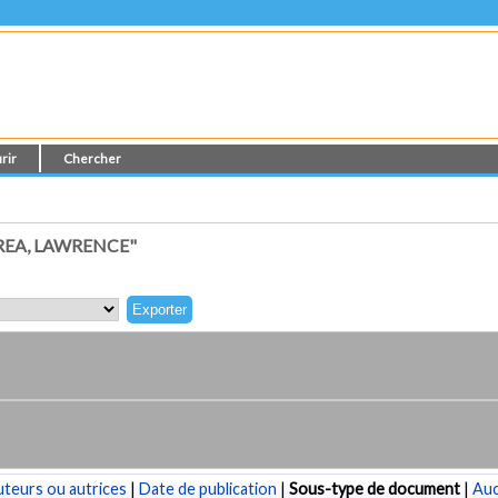
rir
Chercher
REA, LAWRENCE"
teurs ou autrices
|
Date de publication
|
Sous-type de document
|
Au