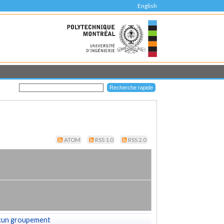
English
ATOM
RSS 1.0
RSS 2.0
cun groupement