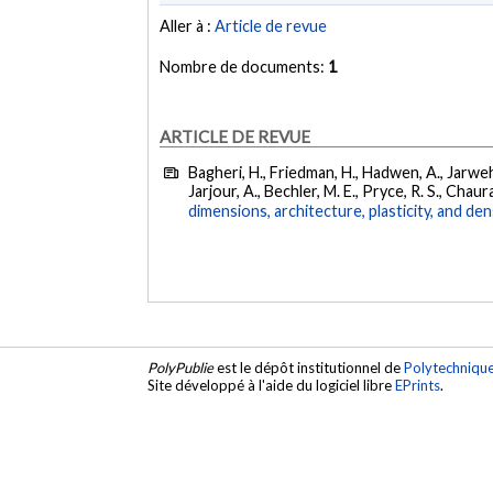
Aller à :
Article de revue
Nombre de documents:
1
ARTICLE DE REVUE
Bagheri, H., Friedman, H., Hadwen, A., Jarweh,
Jarjour, A., Bechler, M. E., Pryce, R. S., Chau
dimensions, architecture, plasticity, and densi
PolyPublie
est le dépôt institutionnel de
Polytechniqu
Site développé à l'aide du logiciel libre
EPrints
.