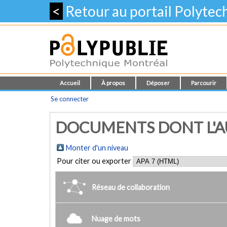
<
Retour au portail Polyte
Accueil
À propos
Déposer
Parcourir
Se connecter
DOCUMENTS DONT L'AU
Monter d'un niveau
Pour citer ou exporter
Réseau de collaboration
Nuage de mots