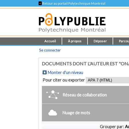
<
Retour au portail Polytechnique Montréal
Accueil
À propos
Déposer
Parcou
Se connecter
DOCUMENTS DONT L'AUTEUR EST "ONAT
Monter d'un niveau
Pour citer ou exporter
Réseau de collaboration
Nuage de mots
Grouper par:
Au