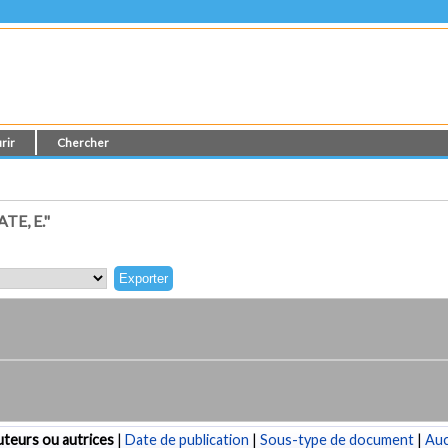
rir
Chercher
E, E."
teurs ou autrices
|
Date de publication
|
Sous-type de document
|
Au