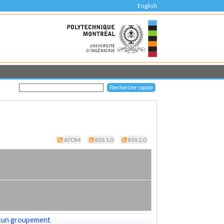
English
ATOM
RSS 1.0
RSS 2.0
cun groupement