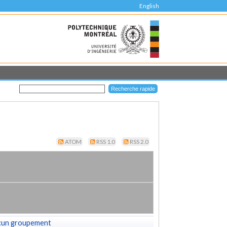
English
ATOM
RSS 1.0
RSS 2.0
cun groupement