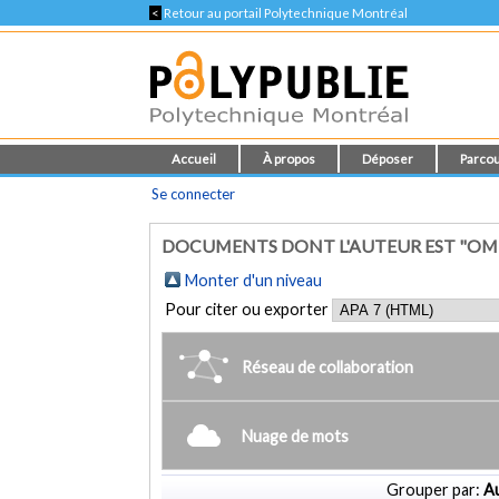
<
Retour au portail Polytechnique Montréal
Accueil
À propos
Déposer
Parcou
Se connecter
DOCUMENTS DONT L'AUTEUR EST "OMÉ
Monter d'un niveau
Pour citer ou exporter
Réseau de collaboration
Nuage de mots
Grouper par:
Au