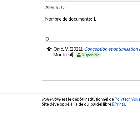
Aller à :
O
Nombre de documents:
1
O
Omé, V. (2021).
Conception et optimisation 
Montréal].
Disponible
PolyPublie
est le dépôt institutionnel de
Polytechniqu
Site développé à l'aide du logiciel libre
EPrints
.