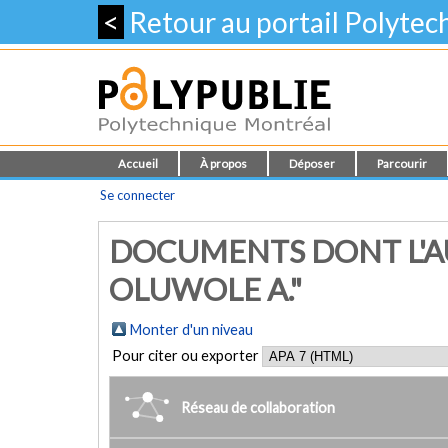
<
Retour au portail Polyte
Accueil
À propos
Déposer
Parcourir
Se connecter
DOCUMENTS DONT L'AU
OLUWOLE A."
Monter d'un niveau
Pour citer ou exporter
Réseau de collaboration