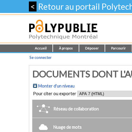
<
Retour au portail Polyte
Accueil
À propos
Déposer
Parcourir
Se connecter
DOCUMENTS DONT L'AUT
Monter d'un niveau
Pour citer ou exporter
Réseau de collaboration
Nuage de mots