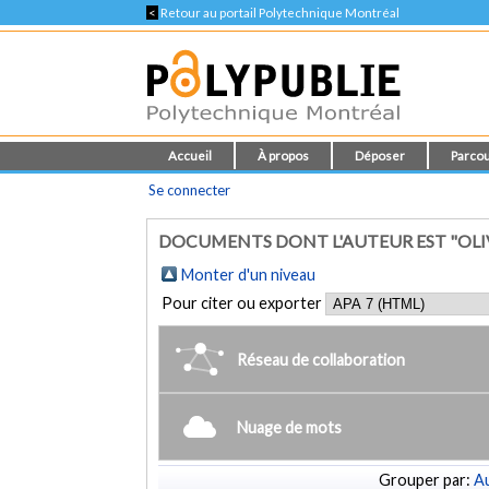
<
Retour au portail Polytechnique Montréal
Accueil
À propos
Déposer
Parcou
Se connecter
DOCUMENTS DONT L'AUTEUR EST "OLIV
Monter d'un niveau
Pour citer ou exporter
Réseau de collaboration
Nuage de mots
Grouper par:
Au