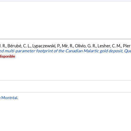
 J. R., Bérubé, C. L., Lypaczewski, P., Mir, R., Olivio, G. R., Lesher, C. M., Pi
ed multi-parameter footprint of the Canadian Malartic gold deposit, Q
isponible
e Montréal
.