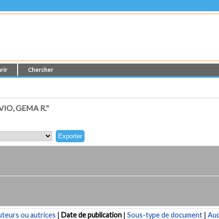
rir
Chercher
IO, GEMA R."
teurs ou autrices
|
Date de publication
|
Sous-type de document
|
Au