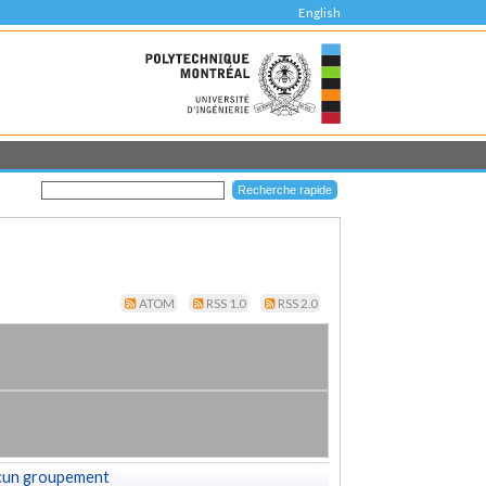
English
ATOM
RSS 1.0
RSS 2.0
cun groupement