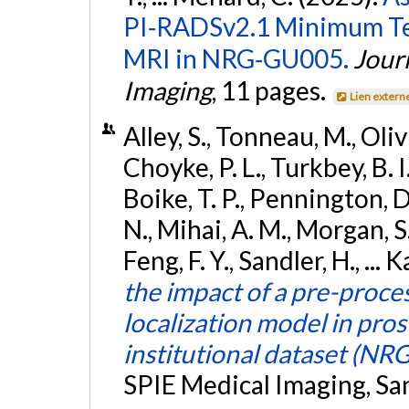
PI‐RADSv2.1 Minimum Tec
MRI in NRG‐GU005.
Jour
Imaging
, 11 pages.
Lien extern
Alley, S., Tonneau, M., Oli
Choyke, P. L., Turkbey, B. I.
Boike, T. P., Pennington, D.
N., Mihai, A. M., Morgan, S. 
Feng, F. Y., Sandler, H., ...
the impact of a pre-proce
localization model in pros
institutional dataset (N
SPIE Medical Imaging, Sa