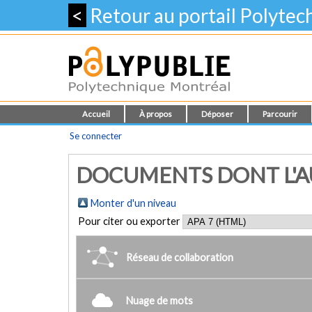
<
Retour au portail Polyte
Accueil
À propos
Déposer
Parcourir
Se connecter
DOCUMENTS DONT L'AU
Monter d'un niveau
Pour citer ou exporter
Réseau de collaboration
Nuage de mots