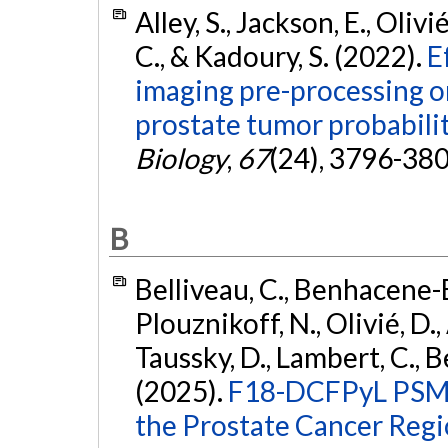
Alley, S., Jackson, E., Oliv
C., & Kadoury, S. (2022).
E
imaging pre-processing 
prostate tumor probabili
Biology
,
67
(24), 3796-38
B
Belliveau, C., Benhacene-
Plouznikoff, N., Olivié, D., 
Taussky, D., Lambert, C., 
(2025).
F18-DCFPyL PSMA
the Prostate Cancer Regi