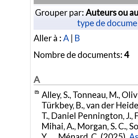
Grouper par:
Auteurs ou au
type de docume
Aller à :
A
|
B
Nombre de documents:
4
A
Alley, S., Tonneau, M., Oliv
Türkbey, B., van der Heide, U
T., Daniel Pennington, J., F
Mihai, A., Morgan, S. C., Sol
Y., ... Ménard, C. (2025).
As