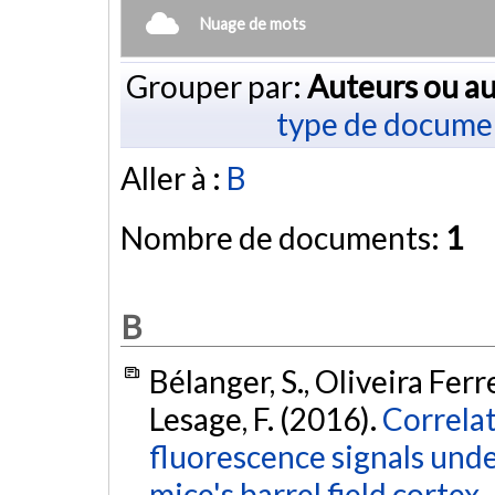
Nuage de mots
Grouper par:
Auteurs ou au
type de docume
Aller à :
B
Nombre de documents:
1
B
Bélanger, S., Oliveira Ferr
Lesage, F. (2016).
Correla
fluorescence signals unde
mice's barrel field cortex.