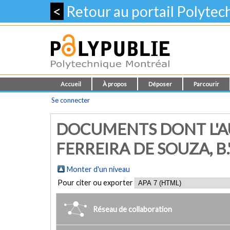
<
Retour au portail Polyte
Accueil
À propos
Déposer
Parcourir
Se connecter
DOCUMENTS DONT L'AU
FERREIRA DE SOUZA, B.
Monter d'un niveau
Pour citer ou exporter
Réseau de collaboration