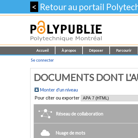
<
Retour au portail Polyte
Accueil
À propos
Déposer
Parcourir
Se connecter
DOCUMENTS DONT L'AUT
Monter d'un niveau
Pour citer ou exporter
Réseau de collaboration
Nuage de mots