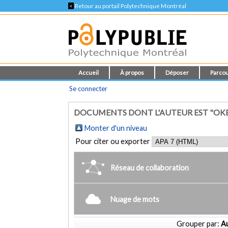
<
Retour au portail Polytechnique Montréal
Accueil
À propos
Déposer
Parcou
Se connecter
DOCUMENTS DONT L'AUTEUR EST "OKE
Monter d'un niveau
Pour citer ou exporter
Réseau de collaboration
Nuage de mots
Grouper par:
Au