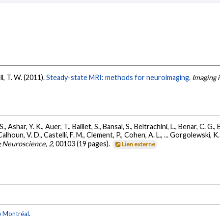
ell, T. W. (2011).
Steady-state MRI: methods for neuroimaging.
Imaging 
, Ashar, Y. K., Auer, T., Baillet, S., Bansal, S., Beltrachini, L., Benar, C. G.,
lhoun, V. D., Castelli, F. M., Clement, P., Cohen, A. L., ... Gorgolewski, K.
g Neuroscience
,
2
, 00103 (19 pages).
Lien externe
e Montréal
.