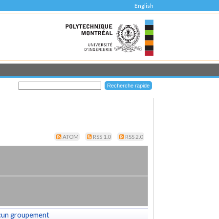
English
ATOM
RSS 1.0
RSS 2.0
cun groupement