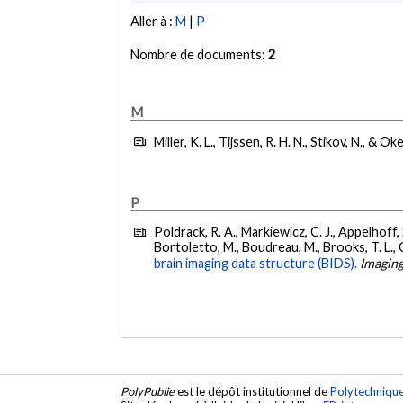
Aller à :
M
|
P
Nombre de documents:
2
M
Miller, K. L., Tijssen, R. H. N., Stikov, N., & Ok
P
Poldrack, R. A., Markiewicz, C. J., Appelhoff, S.
Bortoletto, M., Boudreau, M., Brooks, T. L., Ca
brain imaging data structure (BIDS).
Imagin
PolyPublie
est le dépôt institutionnel de
Polytechniqu