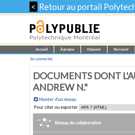
<
Retour au portail Polyte
Accueil
À propos
Déposer
Parcourir
Se connecter
DOCUMENTS DONT L'A
ANDREW N."
Monter d'un niveau
Pour citer ou exporter
Réseau de collaboration