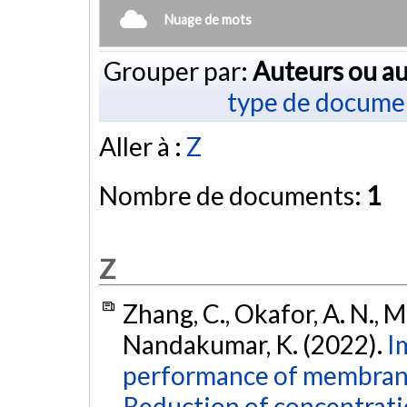
Nuage de mots
Grouper par:
Auteurs ou au
type de docume
Aller à :
Z
Nombre de documents:
1
Z
Zhang, C., Okafor, A. N., Ma
Nandakumar, K. (2022).
I
performance of membrane u
Reduction of concentrati