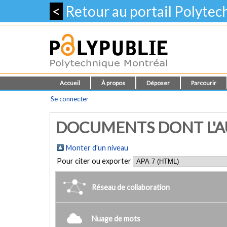
<
Retour au portail Polyte
Accueil
À propos
Déposer
Parcourir
Se connecter
DOCUMENTS DONT L'AU
Monter d'un niveau
Pour citer ou exporter
Réseau de collaboration
Nuage de mots