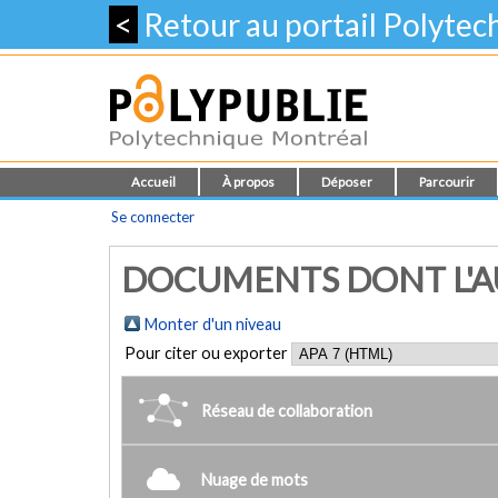
<
Retour au portail Polyte
Accueil
À propos
Déposer
Parcourir
Se connecter
DOCUMENTS DONT L'AU
Monter d'un niveau
Pour citer ou exporter
Réseau de collaboration
Nuage de mots