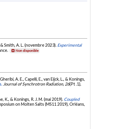
M., & Smith, A. L. (novembre 2023).
Experimental
ance.
Non disponible
heribi, A. E., Capelli, E., van Eijck, L., & Konings,
s.
Journal of Synchrotron Radiation
,
26
(Pt .1),
ne, K., & Konings, R. J. M. (mai 2019).
Coupled
mposium on Molten Salts (MS11 2019), Orléans,