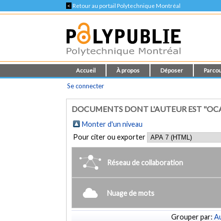
<
Retour au portail Polytechnique Montréal
Accueil
À propos
Déposer
Parcou
Se connecter
DOCUMENTS DONT L'AUTEUR EST "OCAD
Monter d'un niveau
Pour citer ou exporter
Réseau de collaboration
Nuage de mots
Grouper par:
Au