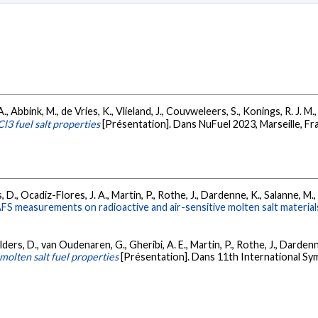
 A., Abbink, M., de Vries, K., Vlieland, J., Couvweleers, S., Konings, R. J. 
l3 fuel salt properties
[Présentation]. Dans NuFuel 2023, Marseille, Fr
s, D., Ocadiz-Flores, J. A., Martin, P., Rothe, J., Dardenne, K., Salanne, M., G
FS measurements on radioactive and air-sensitive molten salt material
, Alders, D., van Oudenaren, G., Gheribi, A. E., Martin, P., Rothe, J., Darden
molten salt fuel properties
[Présentation]. Dans 11th International Sy