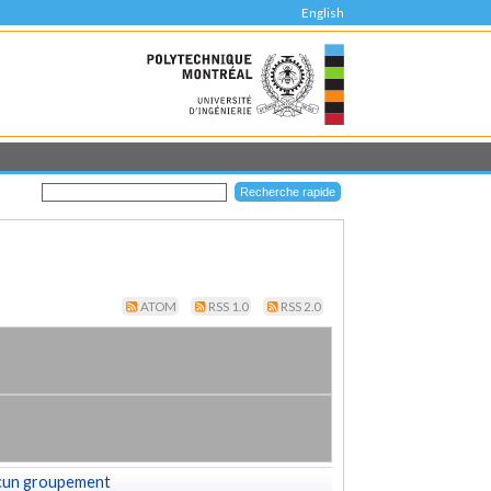
English
ATOM
RSS 1.0
RSS 2.0
cun groupement