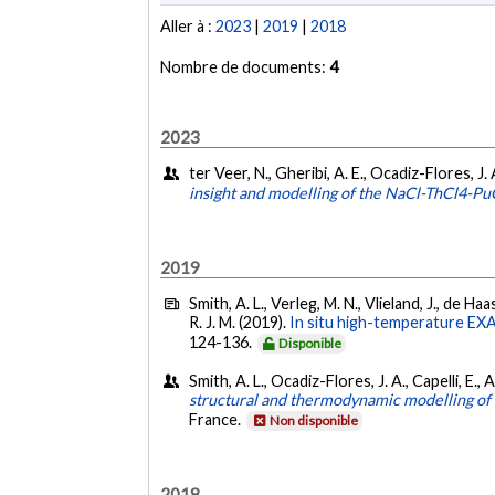
Aller à :
2023
|
2019
|
2018
Nombre de documents:
4
2023
ter Veer, N., Gheribi, A. E., Ocadiz-Flores, J.
insight and modelling of the NaCl-ThCl4-PuC
2019
Smith, A. L., Verleg, M. N., Vlieland, J., de Haa
R. J. M. (2019).
In situ high-temperature EXA
124-136.
Disponible
Smith, A. L., Ocadiz-Flores, J. A., Capelli, E.
structural and thermodynamic modelling of 
France.
Non disponible
2018