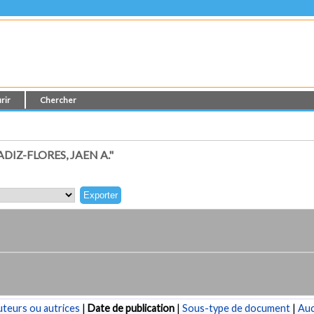
rir
Chercher
IZ-FLORES, JAEN A."
teurs ou autrices
|
Date de publication
|
Sous-type de document
|
Au