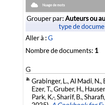
Nuage de mots
Grouper par:
Auteurs ou au
type de docume
Aller à :
G
Nombre de documents:
1
G
Grabinger, L., Al Madi, N., 
Ezer, T., Gruber, H., Hauser, 
Park, K.-, Sharif, B., Sharaf
2025).
A Cookbook for Ey