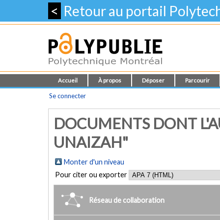
<
Retour au portail Polyte
Accueil
À propos
Déposer
Parcourir
Se connecter
DOCUMENTS DONT L'AU
UNAIZAH"
Monter d'un niveau
Pour citer ou exporter
Réseau de collaboration