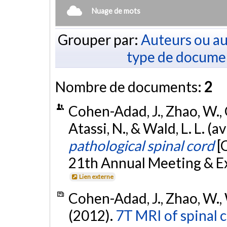
Nuage de mots
Grouper par:
Auteurs ou au
type de docume
Nombre de documents:
2
Cohen-Adad, J., Zhao, W., 
Atassi, N., & Wald, L. L. (a
pathological spinal cord
[
21th Annual Meeting & Exh
Lien externe
Cohen-Adad, J., Zhao, W., 
(2012).
7T MRI of spinal c