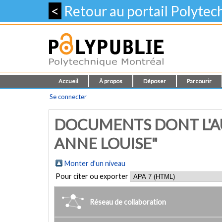
<
Retour au portail Polyte
Accueil
À propos
Déposer
Parcourir
Se connecter
DOCUMENTS DONT L'A
ANNE LOUISE"
Monter d'un niveau
Pour citer ou exporter
Réseau de collaboration