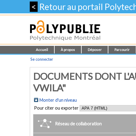
<
Retour au portail Polyte
Accueil
À propos
Déposer
Parcourir
Se connecter
DOCUMENTS DONT L'AU
VWILA"
Monter d'un niveau
Pour citer ou exporter
Réseau de collaboration