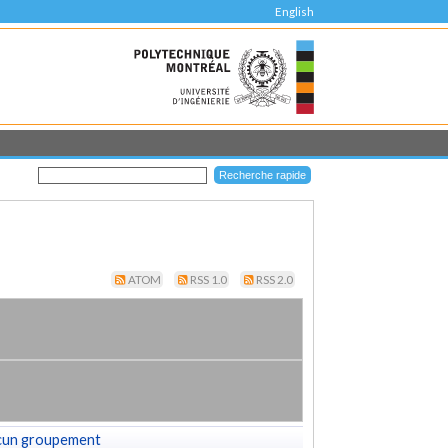
English
ATOM
RSS 1.0
RSS 2.0
cun groupement