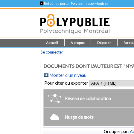
<
Retour au portail Polytechnique Montréal
Accueil
À propos
Déposer
Parcou
Se connecter
DOCUMENTS DONT L'AUTEUR EST "NYA
Monter d'un niveau
Pour citer ou exporter
Réseau de collaboration
Nuage de mots
Grouper par:
Au