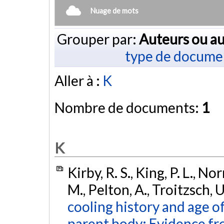
Nuage de mots
Grouper par:
Auteurs ou au
type de docume
Aller à :
K
Nombre de documents:
1
K
Kirby, R. S., King, P. L., No
M., Pelton, A., Troitzsch, 
cooling history and age of
parent body: Evidence fr