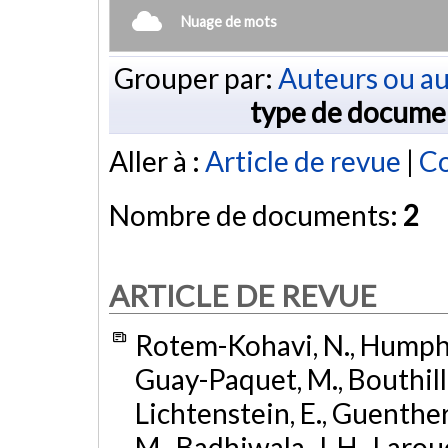
Nuage de mots
Grouper par:
Auteurs ou au
type de docume
Aller à :
Article de revue
|
Co
Nombre de documents:
2
ARTICLE DE REVUE
Rotem-Kohavi, N., Humphrey
Guay-Paquet, M., Bouthillie
Lichtenstein, E., Guenther, 
M., Badhiwala, J. H., Larouc