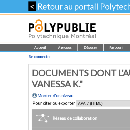
<
Retour au portail Polyte
Accueil
À propos
Déposer
Parcourir
Se connecter
DOCUMENTS DONT L'A
VANESSA K."
Monter d'un niveau
Pour citer ou exporter
Réseau de collaboration