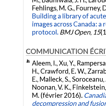
Fehlings, M. G., Fourney, D.
Building a library of acut
images across Canada: a 
protocol.
BMJ Open
,
15
(
COMMUNICATION ÉCRI
Aleem, I., Xu, Y., Rampersau
H., Crawford, E. W., Zarrabi
E., Malleck, S., Soroceanu, A
Noonan, V. K., Finkelstein, J.
M. (février 2016).
Canadia
decompression and fusion 