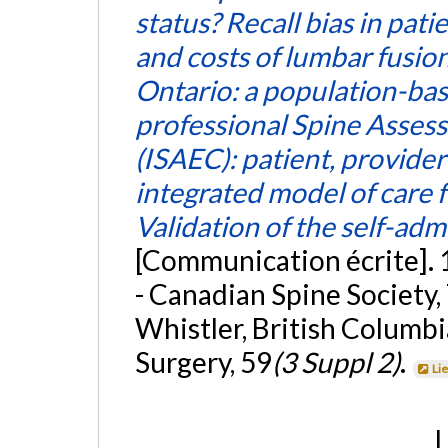
status? Recall bias in pa
and costs of lumbar fusio
Ontario: a population-bas
professional Spine Asses
(ISAEC): patient, provide
integrated model of care
Validation of the self-ad
[Communication écrite]. 
- Canadian Spine Society
Whistler, British Columbi
Surgery, 59
(3 Suppl 2)
.
Li
L