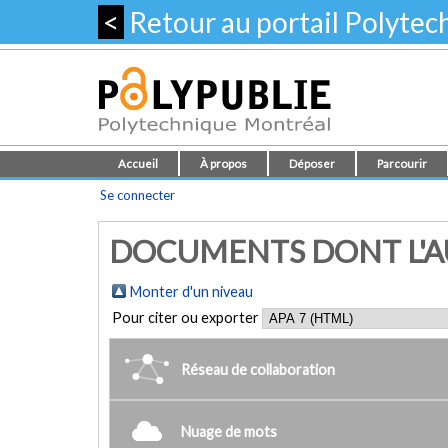
<
Retour au portail Polyte
Accueil
À propos
Déposer
Parcourir
Se connecter
DOCUMENTS DONT L'AU
Monter d'un niveau
Pour citer ou exporter
Réseau de collaboration
Nuage de mots