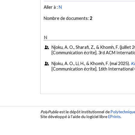
Aller à :
N
Nombre de documents:
2
N
Njoku, A. O., Sharafi, Z., & Khomh, F. (juillet 
[Communication écrite]. 3rd ACM Internat
Njoku, A. O., Li, H., & Khomh, F. (mai 2025).
Ke
[Communication écrite]. 16th Internationa
PolyPublie
est le dépôt institutionnel de
Polytechniqu
Site développé à l'aide du logiciel libre
EPrints
.