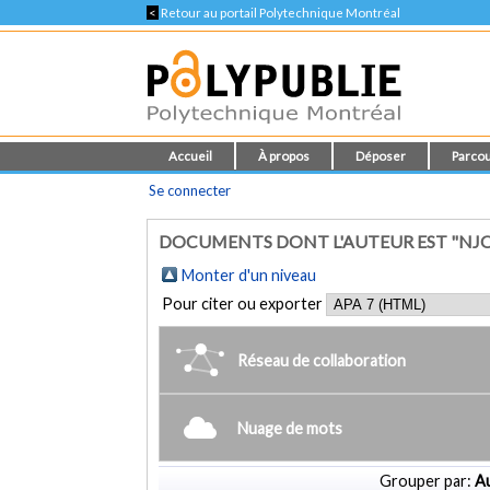
<
Retour au portail Polytechnique Montréal
Accueil
À propos
Déposer
Parcou
Se connecter
DOCUMENTS DONT L'AUTEUR EST "N
Monter d'un niveau
Pour citer ou exporter
Réseau de collaboration
Nuage de mots
Grouper par:
Au