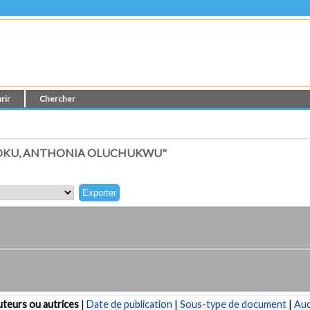
rir
Chercher
JOKU, ANTHONIA OLUCHUKWU"
teurs ou autrices
|
Date de publication
|
Sous-type de document
|
Au