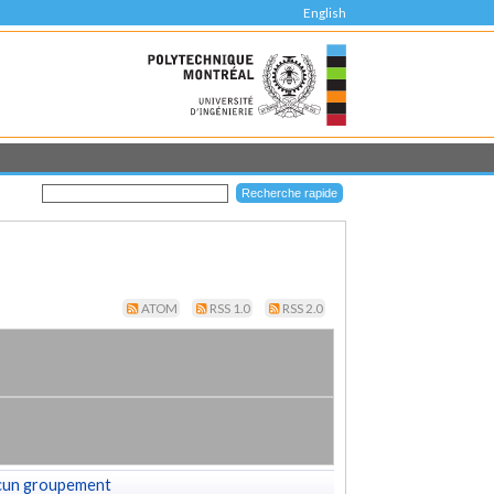
English
ATOM
RSS 1.0
RSS 2.0
cun groupement