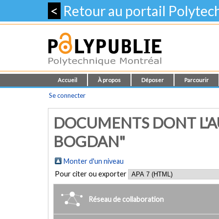
<
Retour au portail Polyte
Accueil
À propos
Déposer
Parcourir
Se connecter
DOCUMENTS DONT L'AU
BOGDAN"
Monter d'un niveau
Pour citer ou exporter
Réseau de collaboration