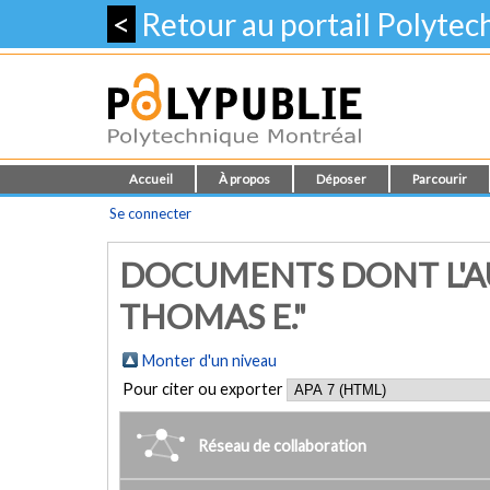
<
Retour au portail Polyte
Accueil
À propos
Déposer
Parcourir
Se connecter
DOCUMENTS DONT L'AU
THOMAS E."
Monter d'un niveau
Pour citer ou exporter
Réseau de collaboration