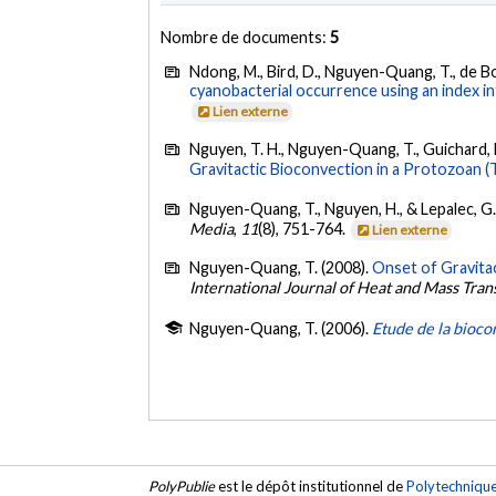
Nombre de documents:
5
Ndong, M., Bird, D., Nguyen-Quang, T., de Bou
cyanobacterial occurrence using an index in
Lien externe
Nguyen, T. H., Nguyen-Quang, T., Guichard, F.,
Gravitactic Bioconvection in a Protozoan (
Nguyen-Quang, T., Nguyen, H., & Lepalec, G.
Media
,
11
(8), 751-764.
Lien externe
Nguyen-Quang, T. (2008).
Onset of Gravitac
International Journal of Heat and Mass Tran
Nguyen-Quang, T. (2006).
Etude de la bioco
PolyPublie
est le dépôt institutionnel de
Polytechniqu