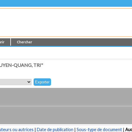
rir
Chercher
UYEN-QUANG, TRI"
teurs ou autrices
|
Date de publication
|
Sous-type de document
|
Au