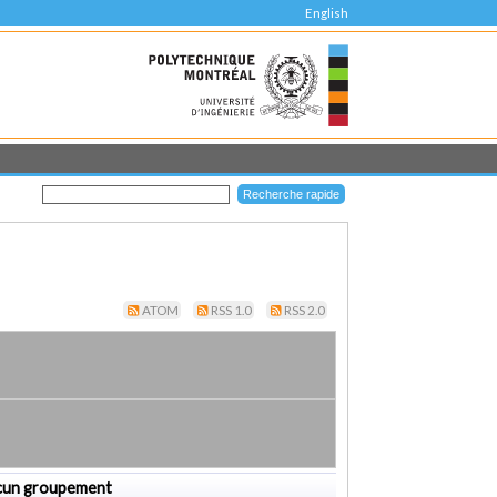
English
ATOM
RSS 1.0
RSS 2.0
cun groupement