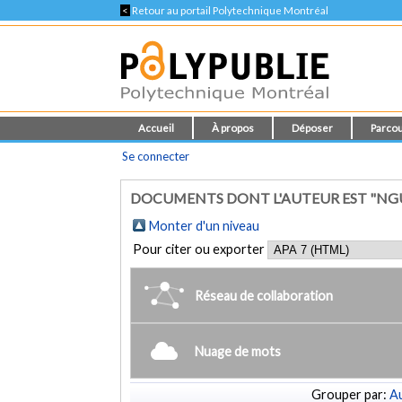
<
Retour au portail Polytechnique Montréal
Accueil
À propos
Déposer
Parcou
Se connecter
DOCUMENTS DONT L'AUTEUR EST "NG
Monter d'un niveau
Pour citer ou exporter
Réseau de collaboration
Nuage de mots
Grouper par:
Au