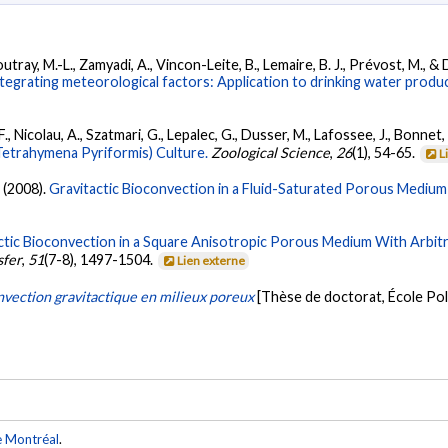
tray, M.-L., Zamyadi, A., Vincon-Leite, B., Lemaire, B. J., Prévost, M., & 
tegrating meteorological factors: Application to drinking water produ
 Nicolau, A., Szatmari, G., Lepalec, G., Dusser, M., Lafossee, J., Bonnet, J
Tetrahymena Pyriformis) Culture.
Zoological Science
,
26
(1), 54-65.
L
 (2008).
Gravitactic Bioconvection in a Fluid-Saturated Porous Medium
tic Bioconvection in a Square Anisotropic Porous Medium With Arbitra
sfer
,
51
(7-8), 1497-1504.
Lien externe
nvection gravitactique en milieux poreux
[Thèse de doctorat, École Po
e Montréal
.