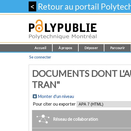
<
Retour au portail Polyte
Accueil
À propos
Déposer
Parcourir
Se connecter
DOCUMENTS DONT L'A
TRAN"
Monter d'un niveau
Pour citer ou exporter
Réseau de collaboration