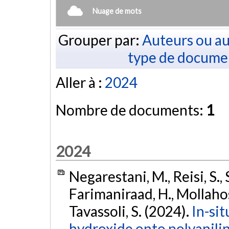
Nuage de mots
Grouper par:
Auteurs ou au
type de docume
Aller à :
2024
Nombre de documents:
1
2024
Negarestani, M., Reisi, S.,
Farimaniraad, H., Mollahos
Tavassoli, S. (2024).
In-si
hydroxide onto polyanilin