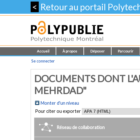
<
Retour au portail Polyte
Accueil
À propos
Déposer
Parcourir
Se connecter
DOCUMENTS DONT L'AU
MEHRDAD"
Monter d'un niveau
Pour citer ou exporter
Réseau de collaboration