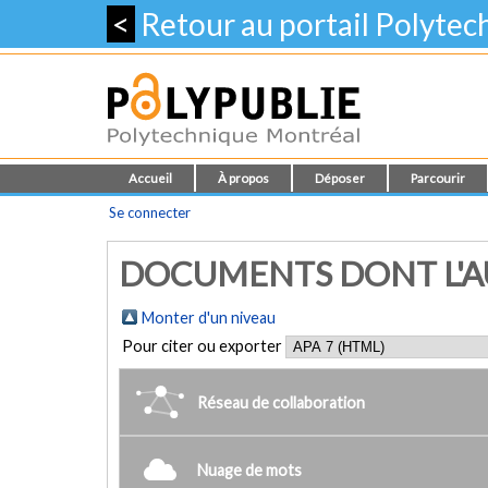
<
Retour au portail Polyte
Accueil
À propos
Déposer
Parcourir
Se connecter
DOCUMENTS DONT L'AU
Monter d'un niveau
Pour citer ou exporter
Réseau de collaboration
Nuage de mots