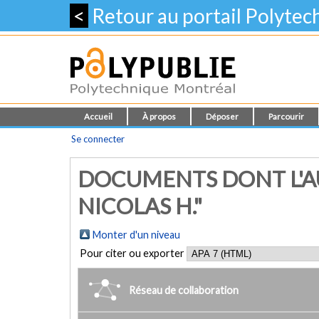
<
Retour au portail Polyte
Accueil
À propos
Déposer
Parcourir
Se connecter
DOCUMENTS DONT L'AU
NICOLAS H."
Monter d'un niveau
Pour citer ou exporter
Réseau de collaboration