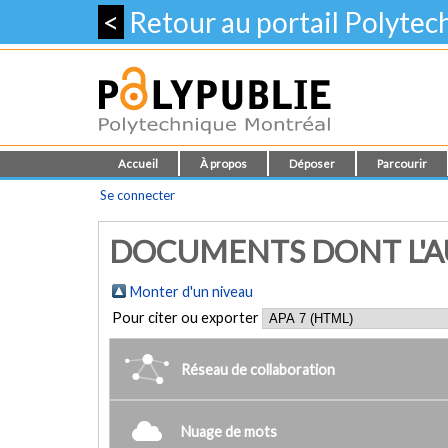
<
Retour au portail Polyte
Accueil
À propos
Déposer
Parcourir
Se connecter
DOCUMENTS DONT L'AUT
Monter d'un niveau
Pour citer ou exporter
Réseau de collaboration
Nuage de mots