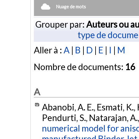
Nuage de mots
Grouper par:
Auteurs ou au
type de docume
Aller à :
A
|
B
|
D
|
E
|
I
|
M
Nombre de documents:
16
A
Abanobi, A. E., Esmati, K.,
Pendurti, S., Natarajan, A.
numerical model for aniso
manufactured Binder Jet 