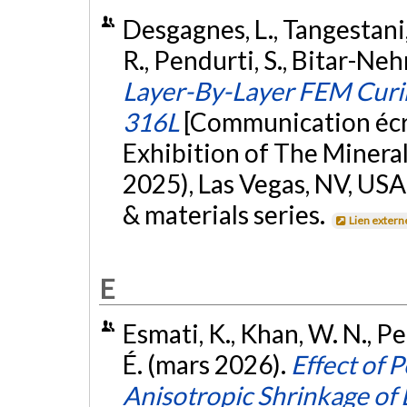
Desgagnes, L., Tangestani, 
R., Pendurti, S., Bitar-Neh
Layer-By-Layer FEM Curin
316L
[Communication écr
Exhibition of The Mineral
2025), Las Vegas, NV, USA
& materials series.
Lien extern
E
Esmati, K., Khan, W. N., Pe
É. (mars 2026).
Effect of 
Anisotropic Shrinkage of 