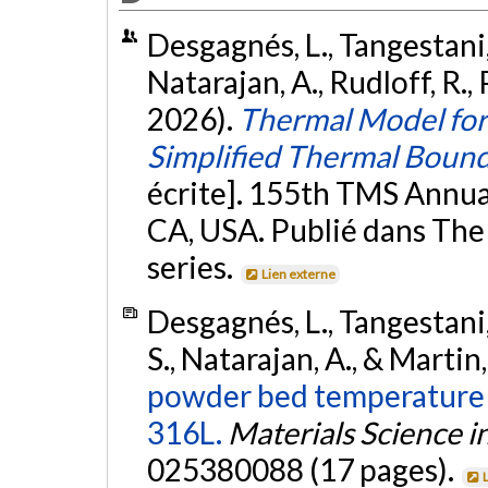
Desgagnés, L., Tangestani, 
Natarajan, A., Rudloff, R.,
2026).
Thermal Model for 
Simplified Thermal Boun
écrite]. 155th TMS Annua
CA, USA. Publié dans The 
series.
Lien externe
Desgagnés, L., Tangestani, 
S., Natarajan, A., & Martin
powder bed temperature 
316L.
Materials Science i
025380088 (17 pages).