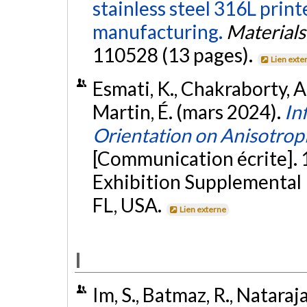
stainless steel 316L print
manufacturing.
Material
110528 (13 pages).
Lien exte
Esmati, K., Chakraborty, A.
Martin, É. (mars 2024).
In
Orientation on Anisotropi
[Communication écrite].
Exhibition Supplemental
FL, USA.
Lien externe
I
Im, S., Batmaz, R., Nataraj