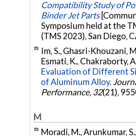
Compatibility Study of P
Binder Jet Parts
[Communic
Symposium held at the T
(TMS 2023), San Diego, C
Im, S., Ghasri-Khouzani, 
Esmati, K., Chakraborty, A.
Evaluation of Different S
of Aluminum Alloy.
Journa
Performance
,
32
(21), 95
M
Moradi, M., Arunkumar, S.,