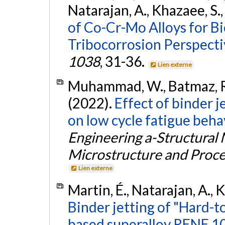
Natarajan, A., Khazaee, S.,
of Co-Cr-Mo Alloys for B
Tribocorrosion Perspecti
1038
, 31-36.
Lien externe
Muhammad, W., Batmaz, R.,
(2022).
Effect of binder j
on low cycle fatigue beha
Engineering a-Structural 
Microstructure and Proce
Lien externe
Martin, É., Natarajan, A., 
Binder jetting of "Hard-
based superalloy RENE 1