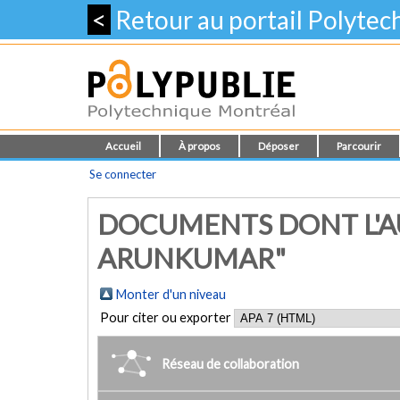
<
Retour au portail Polyte
Accueil
À propos
Déposer
Parcourir
Se connecter
DOCUMENTS DONT L'A
ARUNKUMAR"
Monter d'un niveau
Pour citer ou exporter
Réseau de collaboration