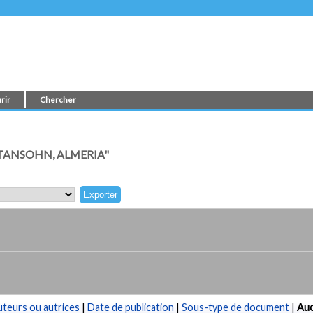
rir
Chercher
TANSOHN, ALMERIA"
teurs ou autrices
|
Date de publication
|
Sous-type de document
|
Au