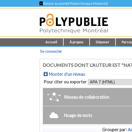
<
Retour au portail Polytechnique Montréal
Accueil
À propos
Déposer
Parcou
Se connecter
DOCUMENTS DONT L'AUTEUR EST "NA
Monter d'un niveau
Pour citer ou exporter
Réseau de collaboration
Nuage de mots
Grouper par:
Au