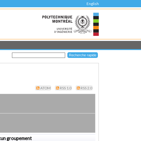
English
ATOM
RSS 1.0
RSS 2.0
cun groupement