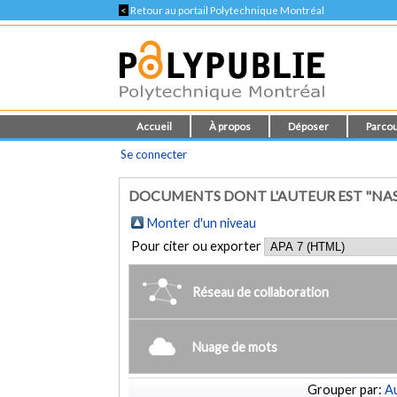
<
Retour au portail Polytechnique Montréal
Accueil
À propos
Déposer
Parcou
Se connecter
DOCUMENTS DONT L'AUTEUR EST "NAS
Monter d'un niveau
Pour citer ou exporter
Réseau de collaboration
Nuage de mots
Grouper par:
Au