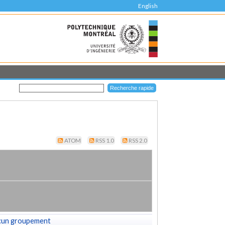
English
ATOM
RSS 1.0
RSS 2.0
cun groupement