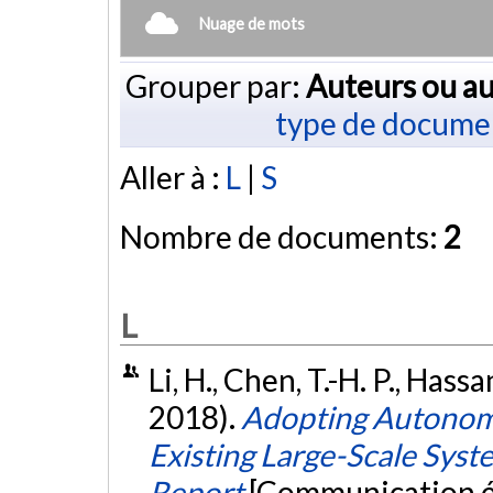
Nuage de mots
Grouper par:
Auteurs ou au
type de docume
Aller à :
L
|
S
Nombre de documents:
2
L
Li, H., Chen, T.-H. P., Hassa
2018).
Adopting Autonomi
Existing Large-Scale Syst
Report
[Communication éc