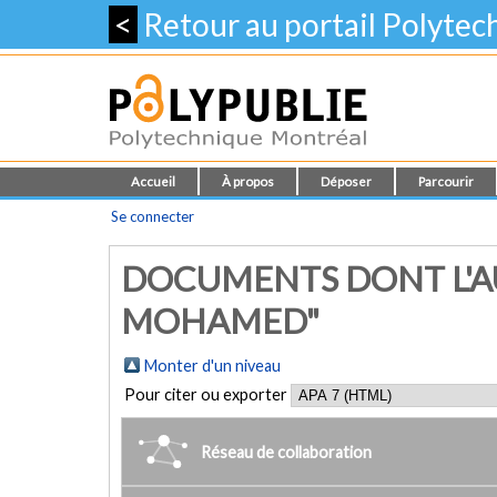
<
Retour au portail Polyte
Accueil
À propos
Déposer
Parcourir
Se connecter
DOCUMENTS DONT L'AU
MOHAMED"
Monter d'un niveau
Pour citer ou exporter
Réseau de collaboration