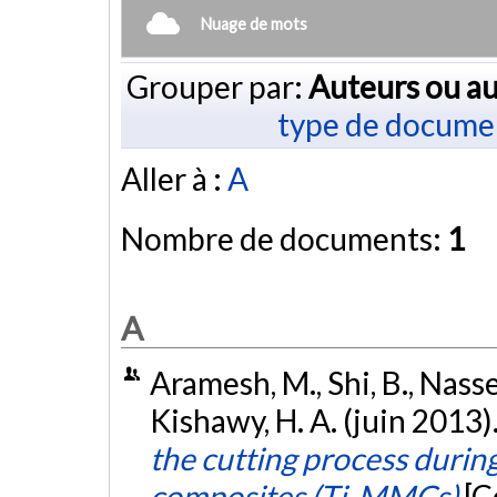
Nuage de mots
Grouper par:
Auteurs ou au
type de docume
Aller à :
A
Nombre de documents:
1
A
Aramesh, M., Shi, B., Nassef
Kishawy, H. A. (juin 2013)
the cutting process durin
composites (Ti-MMCs)
[C