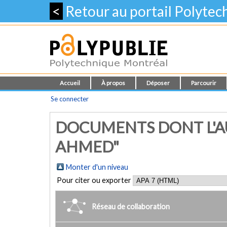
<
Retour au portail Polyte
Accueil
À propos
Déposer
Parcourir
Se connecter
DOCUMENTS DONT L'AU
AHMED"
Monter d'un niveau
Pour citer ou exporter
Réseau de collaboration