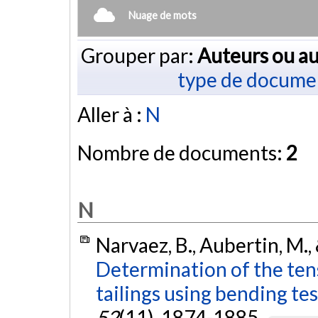
Nuage de mots
Grouper par:
Auteurs ou au
type de docume
Aller à :
N
Nombre de documents:
2
N
Narvaez, B., Aubertin, M.
Determination of the ten
tailings using bending tes
52
(11), 1874-1885.