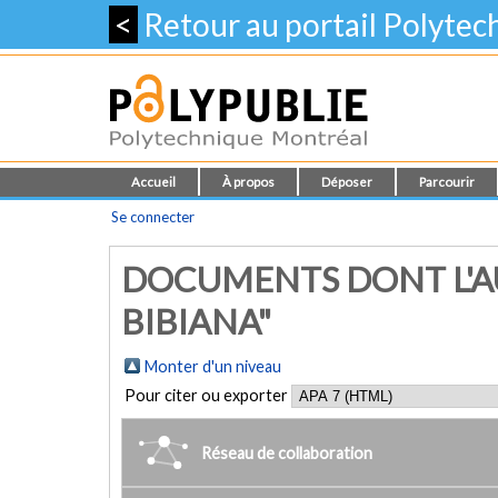
<
Retour au portail Polyte
Accueil
À propos
Déposer
Parcourir
Se connecter
DOCUMENTS DONT L'AU
BIBIANA"
Monter d'un niveau
Pour citer ou exporter
Réseau de collaboration