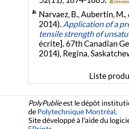
Lien exte
Narvaez, B., Aubertin, M.
2014).
Application of a pr
tensile strength of unsatu
écrite]. 67th Canadian 
2014), Regina, Saskatch
Liste produ
PolyPublie
est le dépôt institut
de
Polytechnique Montréal
.
Site développé à l'aide du logicie
EPrints
.