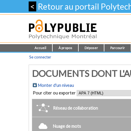
<
Retour au portail Polyte
Accueil
À propos
Déposer
Parcourir
Se connecter
DOCUMENTS DONT L'AU
Monter d'un niveau
Pour citer ou exporter
Réseau de collaboration
Nuage de mots