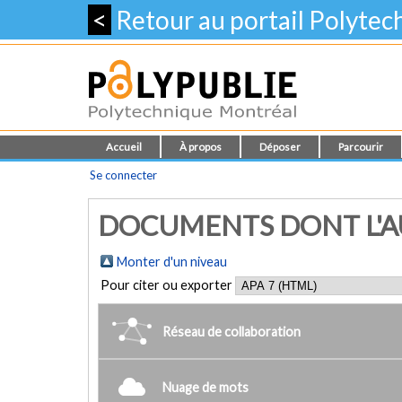
<
Retour au portail Polyte
Accueil
À propos
Déposer
Parcourir
Se connecter
DOCUMENTS DONT L'AU
Monter d'un niveau
Pour citer ou exporter
Réseau de collaboration
Nuage de mots