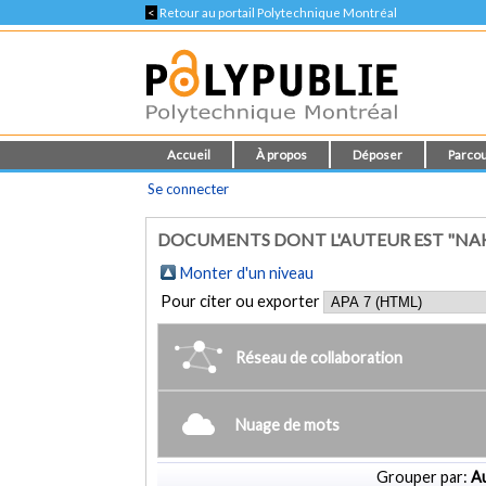
<
Retour au portail Polytechnique Montréal
Accueil
À propos
Déposer
Parcou
Se connecter
DOCUMENTS DONT L'AUTEUR EST "NA
Monter d'un niveau
Pour citer ou exporter
Réseau de collaboration
Nuage de mots
Grouper par:
Au