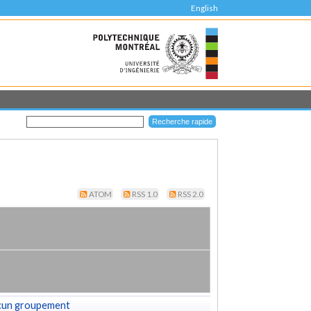
English
ATOM
RSS 1.0
RSS 2.0
cun groupement