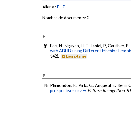
Aller à :
F
|
P
Nombre de documents:
2
F
Faci, N., Nguyen, H. T., Laniel, P., Gauthier
with ADHD using Different Machine Learni
142).
Lien externe
P
Plamondon, R., Pirlo, G., Anquetil, É., Rémi, 
prospective survey.
Pattern Recognition
,
8