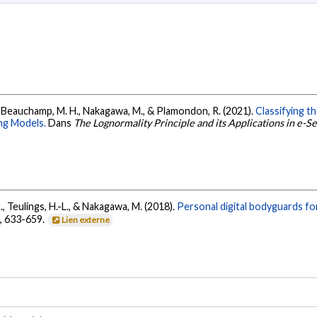
, B., Beauchamp, M. H., Nakagawa, M., & Plamondon, R. (2021).
Classifying t
ng Models.
Dans
The Lognormality Principle and its Applications in e-S
C., Teulings, H.-L., & Nakagawa, M. (2018).
Personal digital bodyguards for
1
, 633-659.
Lien externe