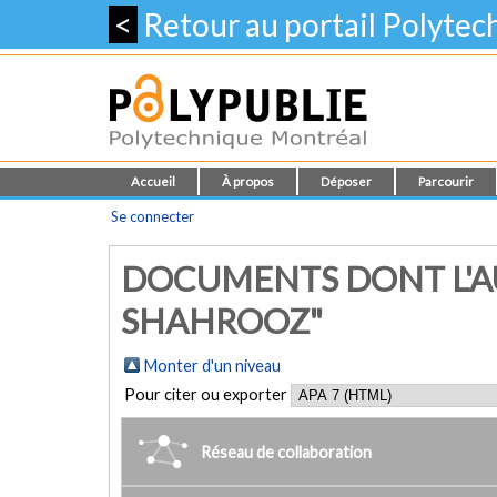
<
Retour au portail Polyte
Accueil
À propos
Déposer
Parcourir
Se connecter
DOCUMENTS DONT L'AU
SHAHROOZ"
Monter d'un niveau
Pour citer ou exporter
Réseau de collaboration