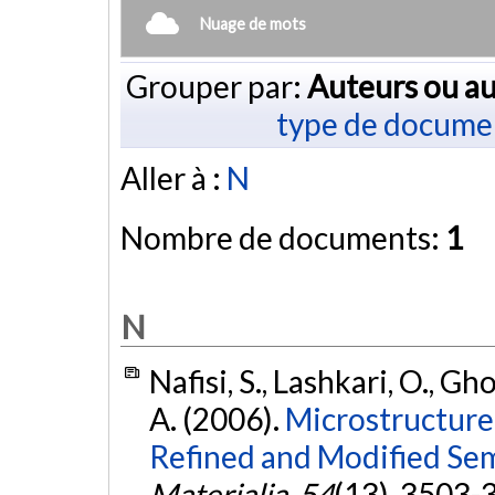
Nuage de mots
Grouper par:
Auteurs ou au
type de docume
Aller à :
N
Nombre de documents:
1
N
Nafisi, S., Lashkari, O., Gh
A. (2006).
Microstructure
Refined and Modified Semi
Materialia
,
54
(13), 3503-