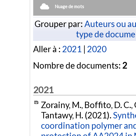
Nuage de mots
Grouper par:
Auteurs ou au
type de docume
Aller à :
2021
|
2020
Nombre de documents:
2
2021
Zorainy, M., Boffito, D. C.,
Tantawy, H. (2021).
Synthe
coordination polymer and 
protection of AA2024 in 