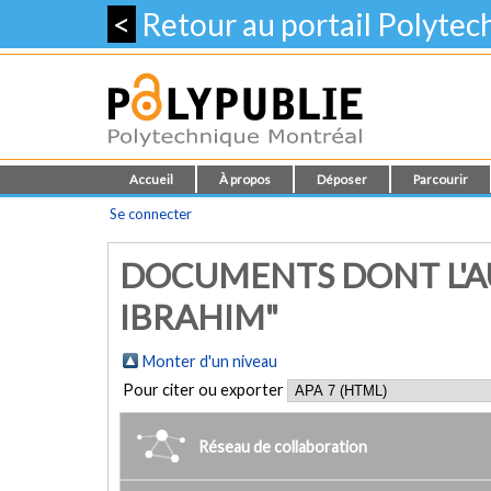
<
Retour au portail Polyte
Accueil
À propos
Déposer
Parcourir
Se connecter
DOCUMENTS DONT L'A
IBRAHIM"
Monter d'un niveau
Pour citer ou exporter
Réseau de collaboration